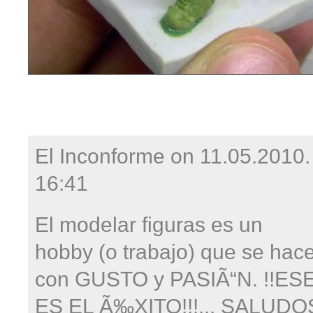
El Inconforme on
11.05.2010.
16:41
El modelar figuras es un
hobby (o trabajo) que se hac
con GUSTO y PASIÃ“N. !!ES
ES EL Ã‰XITO!!!... SALUDO