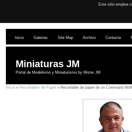
Este sitio emplea c
Inicio
Galerias
Site Map
Archivo
Contacta
Miniaturas JM
Portal de Modelismo y Miniaturismo by Mister JM
Inicio
»
Recortables de Papel
» Recortable de papel de un Command Wolf