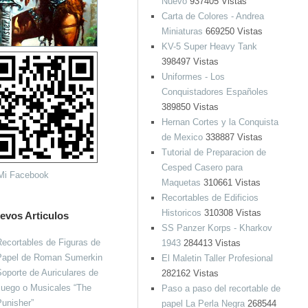
Nuevo
937405 Vistas
Carta de Colores - Andrea
Miniaturas
669250 Vistas
KV-5 Super Heavy Tank
398497 Vistas
Uniformes - Los
Conquistadores Españoles
389850 Vistas
Hernan Cortes y la Conquista
de Mexico
338887 Vistas
Tutorial de Preparacion de
Cesped Casero para
Maquetas
310661 Vistas
Recortables de Edificios
Historicos
310308 Vistas
evos Articulos
SS Panzer Korps - Kharkov
ecortables de Figuras de
1943
284413 Vistas
Papel de Roman Sumerkin
El Maletin Taller Profesional
oporte de Auriculares de
282162 Vistas
Juego o Musicales “The
Paso a paso del recortable de
unisher”
papel La Perla Negra
268544