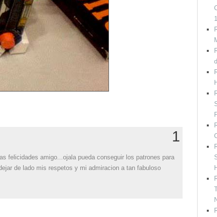
C
R
R
R
H
R
R
1
C
R
s felicidades amigo...ojala pueda conseguir los patrones para
S
ejar de lado mis respetos y mi admiracion a tan fabuloso
H
R
T
R