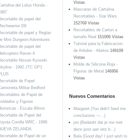
Vistas
artulina del Lotus Honda -
Mascaras de Cartulina
1987
Recortables - Star Wars
ecortable de papel del
152769 Vistas
Mechwarrior D9
Recortables de Carton a
ecortable de papel y Reglas
tamaño Real
151006 Vistas
de Mini Dungeon Adventures
Tutorial para la Fabricacion
ecortable de papel del
de Arboles - Abetos
149109
elicoptero Raven 4
Vistas
ecortable Nissan Kyoseki
Molde de Silicona Roja -
Skyline - 1992 JTC GP1
Figuras de Metal
146956
PLUS
Vistas
ecortable de Papel
amioneta Militar Bedford
ecortables de Papel de
Nuevos Comentarios
oldados y Figuras
istoricas - Escala 90mm
Margaret (You didn’t feed me
ecortable de Papel del
conclusions —...)
oyota Corolla WRC - 1998
jon (Bedankt dat je me met
NUEVA ZELANDA
deze post aan iets b...)
ecortable de Papel de un
Bela (Good day! I just wish to