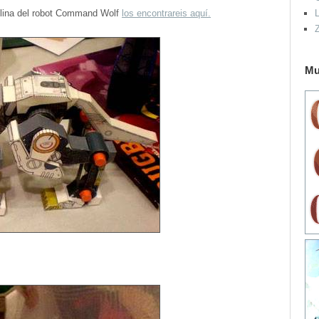
tulina del robot Command Wolf
los encontrareis aquí.
L
Mu