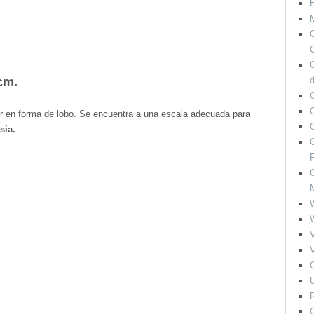
M
O
C
 cm.
O
r en forma de lobo. Se encuentra a una escala adecuada para
sia.
O
F
O
V
V
O
U
R
O