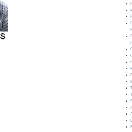
R
M
F
H
C
P
C
T
T
F
E