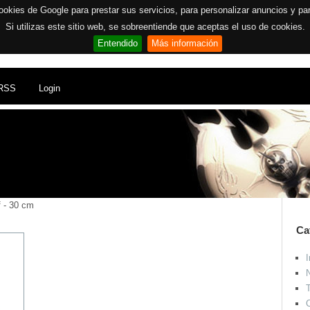
ookies de Google para prestar sus servicios, para personalizar anuncios y para 
Si utilizas este sitio web, se sobreentiende que aceptas el uso de cookies.
Entendido
Más información
RSS
Login
 - 30 cm
Ca
I
N
T