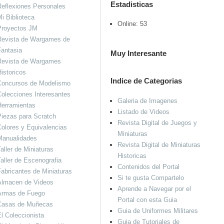
Estadisticas
eflexiones Personales
i Biblioteca
Online: 53
Proyectos JM
Revista de Wargames de
antasia
Muy Interesante
Revista de Wargames
istoricos
Indice de Categorias
Concursos de Modelismo
olecciones Interesantes
Galeria de Imagenes
Herramientas
Listado de Videos
iezas para Scratch
Revista Digital de Juegos y
olores y Equivalencias
Miniaturas
Manualidades
Revista Digital de Miniaturas
aller de Miniaturas
Historicas
aller de Escenografia
Contenidos del Portal
abricantes de Miniaturas
Si te gusta Compartelo
Almacen de Videos
Aprende a Navegar por el
Armas de Fuego
Portal con esta Guia
Casas de Muñecas
Guia de Uniformes Militares
l Coleccionista
Guia de Tutoriales de