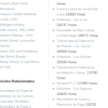
royecto Bote Gorila
Vistas
Moonstruck
Como se pasa de una Escala
royecto Castillo Medieval -
a otra
233820 Vistas
Escala 1/250
Uniformes - Los Incas
ellington Infantry
226747 Vistas
talin Armour, 1941–1945
Recortable del Barco pirata
outhern Railway - 0-6-0
La Perla Negra
199771 Vistas
Tender Goods Locomotive
Tutorial para la Fabricacion
Classes
de Plantas - Los Juncos.
orkes Drift and Isandlwana
193506 Vistas
are British Breeds
Uniformes - Los Aztecas
ilitary History of Late Rome
193166 Vistas
457–518
Tutorial para la Fabricacion
de Arbustos o Setos.
176790
Vistas
ticulos Relacionados
Renault FT 17
172385 Vistas
Uniformes - Los Egipcios
ecortables de Papel de
164626 Vistas
oldados de las Fuerzas
Recortables de Casas y
speciales Mundiales.
Mansiones de Papel
152792
ecortables de Papel o