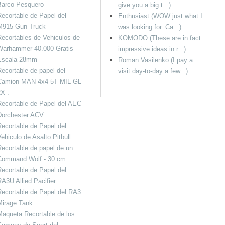
Barco Pesquero
give you a big t...)
ecortable de Papel del
Enthusiast (WOW just what I
M915 Gun Truck
was looking for. Ca...)
ecortables de Vehiculos de
KOMODO (These are in fact
Warhammer 40.000 Gratis -
impressive ideas in r...)
Escala 28mm
Roman Vasilenko (I pay a
ecortable de papel del
visit day-to-day a few...)
Camion MAN 4x4 5T MIL GL
X .
ecortable de Papel del AEC
Dorchester ACV.
ecortable de Papel del
ehiculo de Asalto Pitbull
ecortable de papel de un
Command Wolf - 30 cm
ecortable de Papel del
A3U Allied Pacifier
ecortable de Papel del RA3
Mirage Tank
aqueta Recortable de los