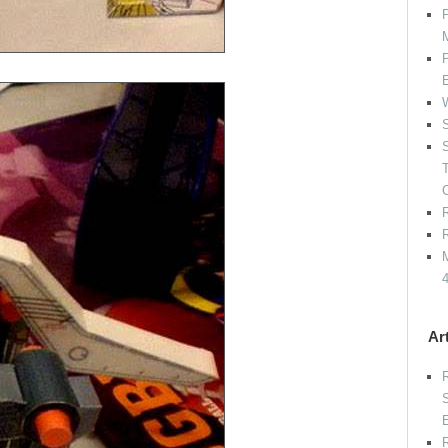
P
P
W
S
S
R
R
M
Ar
R
S
E
R