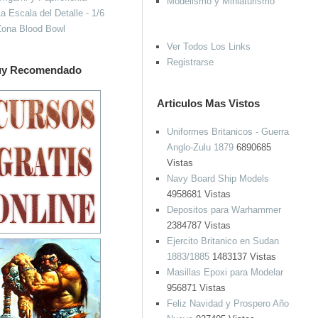
Modelismo y Miniaturismo
a Escala del Detalle - 1/6
Zona Blood Bowl
Ver Todos Los Links
Registrarse
y Recomendado
Articulos Mas Vistos
Uniformes Britanicos - Guerra
Anglo-Zulu 1879
6890685
Vistas
Navy Board Ship Models
4958681 Vistas
Depositos para Warhammer
2384787 Vistas
Ejercito Britanico en Sudan
1883/1885
1483137 Vistas
Masillas Epoxi para Modelar
956871 Vistas
Feliz Navidad y Prospero Año