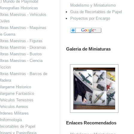
El Mundo de Playmobil
Modelismo y Miniaturismo
onografias Historicas
Guia de Recortables de Papel
bras Maestras - Vehiculos
Proyectos por Encargo
iviles
Obras Maestras - Maquinas
de Guerra
bras Maestras - Figuras
Obras Maestras - Dioramas
Galeria de Miniaturas
Obras Maestras - Bustos
bras Maestras - Ciencia
iccion
bras Maestras - Barcos de
Madera
Wargame Historico
Wargame Fantastico
ehiculos Terrestres
ehiculos Aereos
rdenes Militares
niformologia
Enlaces Recomendados
ecortables de Papel
rigami y Papiroflexia