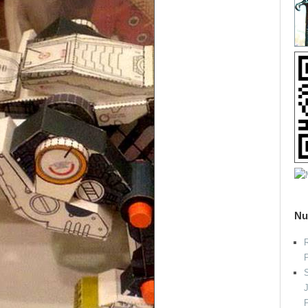
Nu
R
S
P